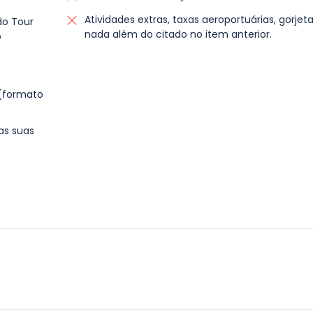
e aqui para acessar a Expedição Salar de Uyuni
 pic-nic e em seguida vamos fazer uma sessão de
Atividades extras, taxas aeroportuárias, gorjeta
o Tour
grafia noturna com ônibus abandonado.
nada além do citado no item anterior.
o
m = metros sobre o nível do mar
 (formato
as suas