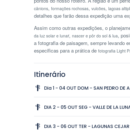
pontos do nosso roteiro. A região é um perfe
,
,
,
cânions
formações rochosas
vulcões
lagoas altip
detalhes que farão dessa expedição uma exp
Assim como outras expedições, o planejame
r,
, pos
da luz solar e luna
nascer e pôr do sol & lua
a fotografia de paisagem, sempre levando 
especificas para a prática de
fotografia Light 
Itinerário
Dia 1 - 04 OUT DOM - SAN PEDRO DE
Cheg
DIA 2 - 05 OUT SEG - VALLE DE LA LUN
aprox
Casa
Na p
DIA 3 - 06 OUT TER - LAGUNAS CEJAR
apre