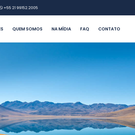
+55 21 99152.2005
ES
QUEM SOMOS
NA MÍDIA
FAQ
CONTATO