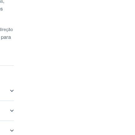
,
as
os
direção
 para
de
hotel