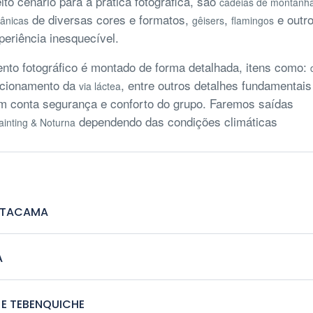
ito cenário para a prática fotográfica, são
cadeias de montanh
de diversas cores e formatos,
,
e outr
lânicas
gêisers
flamingos
eriência inesquecível.
nto fotográfico é montado de forma detalhada, itens como:
icionamento da
, entre outros detalhes fundamentais
via láctea
em conta segurança e conforto do grupo. Faremos saídas
dependendo das condições climáticas
Painting & Noturna
 ATACAMA
ada do grupo no Aeroporto de Calama - traslado 
A
. de 1h30 até San Pedro de Atacama. Check-in no 
 Don Tomás (ou similar).
arte da manhã faremos uma reunião para
 E TEBENQUICHE
sentação do programa, pausa para almoço.