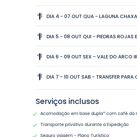
Após 
Manhã
fotog
DIA 4 - 07 OUT QUA - LAGUNA CHAX
de S
Ceja
Após
DIA 5 - 08 OUT QUI - PIEDRAS ROJAS
que 
belez
Saír
cros
DIA 6 - 09 OUT SEX - VALE DO ARCO I
Cali
compo
fica
naci
Manhã
Misc
espec
DIA 7 - 10 OUT SAB - TRANSFER PARA
ativi
part
Paus
Vale 
ocor
Em ho
Balt
fare
com 
Cala
pais
Serviços inclusos
cor.
tama
boni
Acomodação em base dupla* com café da
Para 
tran
*msn
Transporte privativo durante a Expedição
para 
faze
Seguro viagem - Plano Turístico
explo