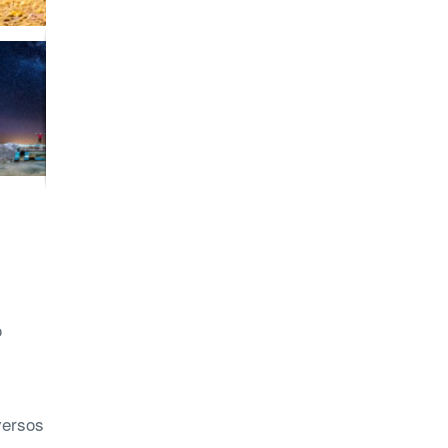
o
versos