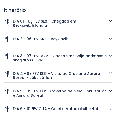
Itinerário
DIA 01 - 05 FEV SEX - Chegada em
Reykjavik/Islândia
DIA 2 - 06 FEV SAB - Reykjavik
DIA 3 - 07 FEV DOM - Cachoeiras Seljalandsfoss e
Skógafoss - Vik
DIA 4 - 08 FEV SEG - Visita ao Glaciar e Aurora
Boreal - Jökulsárlón
Transfer coletivo (não incluso) via FlyBus ou
similar do aeroporto para o hotel e restante do
DIA 5 - 09 FEV TER - Caverna de Gelo, Jökulsárlón
dia livre.
e Aurora Boreal
Após o café da manhã, faremos uma
caminhada para explorar alguns pontos do
DIA 6 - 10 FEV QUA - Geleira Vatnajökull e Höfn
Pernoite em Hotel em Reykjavik.
centro de Reykjavik– incluindo o centro de