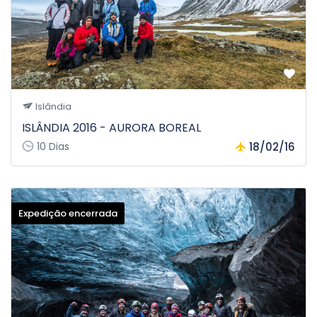
aviso prévio.
Islândia
ISLÂNDIA 2016 - AURORA BOREAL
10 Dias
18/02/16
Expedição encerrada