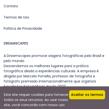
Contato
Termos de Uso
Política de Privacidade
DREAMSCAPES
A Dreamscapes promove viagens fotográficas pelo Brasil e
pelo mundo.
Desvendamos os melhores lugares para a prática
fotográfica aliada a experiências culturais. A empresa é
dirigida por Marcelo Portella, professor de fotografia e
fotógrafo premiado internacionalmente que organiza
Expedições Fotográficas desde 2003.
Este site requer cookies para fornecer
Aceitar os termos
todos os seus recursos. Ao usar nosso
site, você concorda com nosso uso
Copyright © 2024 - Dreamscapes