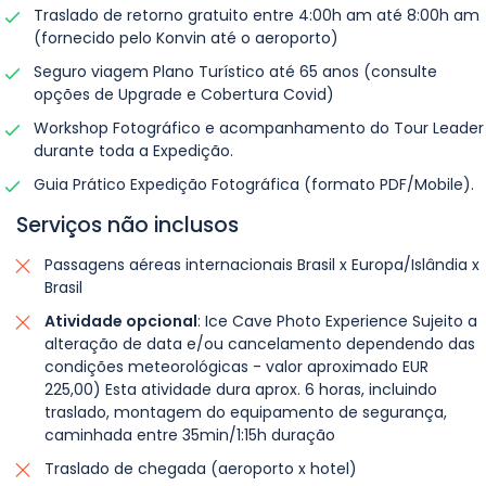
pequenas paradas pela estrada e vamos
Este é um incrível spa geotermal, onde lava e
* Ingresso não incluso - atividade será
impressionantes da Islândia, perfeito para
Traslado de retorno gratuito entre 4:00h am até 8:00h am
faremos mais uma caçada Aurora sendo que
Traslado de retorno gratuito entre 4:00h am
almoçar em um local surpreedente.
água termal se complementam,
confirmada 1 dia antes em função das
composições dramáticas e artísticas.
(fornecido pelo Konvin até o aeroporto)
desta vez aos pés da incrível Skógafoss.
até 8:00h am (fornecido pelo Konvin até o
Continuamos a nossa viagem para fotografar
proporcionando um banho relaxante e
condições climáticas.
Se as condições estiverem favoráveis,
Seguro viagem Plano Turístico até 65 anos (consulte
aeroporto).
o Geysir e depois o por do sol na Cachoeira
revigorante. A água quente é rica em minerais,
finalizaremos o dia com mais uma
opções de Upgrade e Cobertura Covid)
Agendar de acordo com o voo de retorno para
Gullfoss, a tradução literal significa “Cachoeira
oferecendo benefícios à pele. Há opções de
emocionante caçada à Aurora Boreal, da
Pernoite no Hotel em Skógar.
Workshop Fotográfico e acompanhamento do Tour Leader
Pernoite no Hali Hotel ou similar.
o Brasil.
Dourada”, justamente pela cor adquirida com
almoço rápido ou lanche no local.
região para registrar este fenômeno
durante toda a Expedição.
a luz do final do dia, ela deverá estar
deslumbrante.
Guia Prático Expedição Fotográfica (formato PDF/Mobile).
parcialmente congelada formando cenário
A diária não inclui
late-checkout
.
Após a visita, realizamos o check-in no Hotel.
mágico com toneladas de água caindo em
Serviços não inclusos
Pernoite no Hali Hotel ou similar.
um profundo cânion.
Passagens aéreas internacionais Brasil x Europa/Islândia x
Pernoite no Konvin Hotel.
Brasil
Pernoite no Hotel
ou similar.
Atividade opcional
: Ice Cave Photo Experience Sujeito a
Laugarvatn
alteração de data e/ou cancelamento dependendo das
condições meteorológicas - valor aproximado EUR
225,00) Esta atividade dura aprox. 6 horas, incluindo
traslado, montagem do equipamento de segurança,
caminhada entre 35min/1:15h duração
Traslado de chegada (aeroporto x hotel)