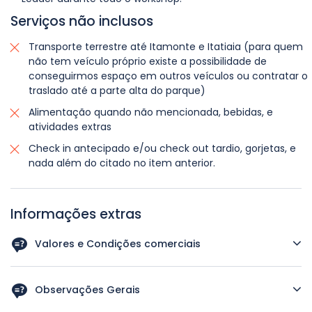
acompanhamento de guia especializado em
Pernoite na Hospedagem.
montanha e o nosso ponto de partida será o
Serviços não inclusos
Abrigo Rebouças. A trilha é considerada de
Transporte terrestre até Itamonte e Itatiaia (para quem
média intensidade com ~200m de desnível ao
não tem veículo próprio existe a possibilidade de
longo do percurso, misturando trechos de
conseguirmos espaço em outros veículos ou contratar o
caminhada em terreno plano, com pequenas
traslado até a parte alta do parque)
subidas pelo caminho. Na região encontramos
Alimentação quando não mencionada, bebidas, e
vegetação de Campos de Altitude além de
atividades extras
muitas vistas panorâmicas, destacando-se o
Check in antecipado e/ou check out tardio, gorjetas, e
Vale do Paraíba. Nos arredores do maciço
nada além do citado no item anterior.
também podem ser encontrados a Pedra da
Maçã, Pedra da Tartaruga e Pedra Assentada.
Retorno após a sessão fotográfica para a
Informações extras
hospedagem em Itamonte para jantar e
pernoite na Hospedagem.
Valores e Condições comerciais
** Em caso de previsão de chuva, faremos a
Custos por participante com base em quarto duplo:
R$
nossa aula prática em Itamonte.
2.100,00
Observações Gerais
Saída com grupo menor do que 8 participantes mediante