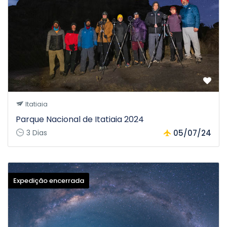
Roteiro, assim como os valores e as condições comerciais
estão sujeitos a alterações sem aviso prévio.
* Caso as condições do clima não permitam fotografar as
estrelas, faremos algumas sessões para fotografia de light
painting e outras técnicas.
* Após a confirmação da inscrição os participantes
receberão o e-book "Fotografando o Rastro de Estrelas"
escrito por Marcelo Portella, o check-list pessoal e
fotográfico e o mapa "como chegar" até a hospedagem.
Itatiaia
Parque Nacional de Itatiaia 2024
3 Dias
05/07/24
Expedição encerrada