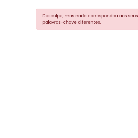
Desculpe, mas nada correspondeu aos seus
palavras-chave diferentes.