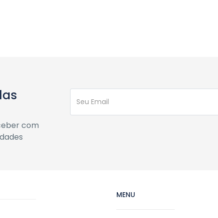
das
eceber com
idades
MENU