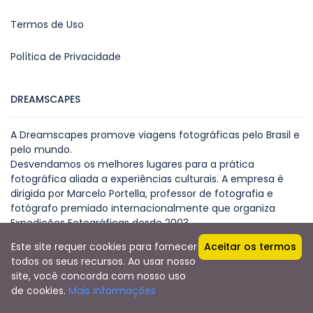
Termos de Uso
Política de Privacidade
DREAMSCAPES
A Dreamscapes promove viagens fotográficas pelo Brasil e
pelo mundo.
Desvendamos os melhores lugares para a prática
fotográfica aliada a experiências culturais. A empresa é
dirigida por Marcelo Portella, professor de fotografia e
fotógrafo premiado internacionalmente que organiza
Expedições Fotográficas desde 2003.
Este site requer cookies para fornecer
Aceitar os termos
todos os seus recursos. Ao usar nosso
site, você concorda com nosso uso
Copyright © 2024 - Dreamscapes
de cookies.
Mais informações
Dreamscapes